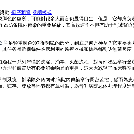
|
倒序瀏覽
|
閱讀模式
缺脚色的處所，可能對很多人而言仍显得目生。但是，它却肩负
,作為防备院内傳染的重要屏蔽，其高效運作不但有助于削减醫
款
,举足轻重脚色
907商學院
,的部分，到底是何方神圣？它重要卖
，其任务是确保每件临床利用的醫療器械和物品都到达無菌尺度
由過程一系列严谨的洗濯、消毒、灭菌流程，對每件物品举行邃
中办理和處置所有必要消毒物品的重担，這大大减轻了临床科室
节制系统，對
消除外痔肉球
,病院内傳染举行周密监控，從而為
毒、贮存、發放等环节都有章可循，為晋升病院总体办理程度進