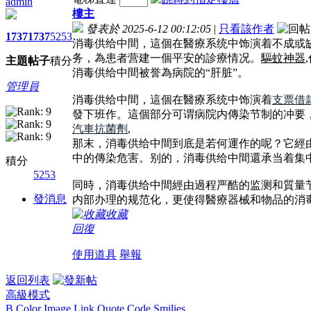
admin
樓主
發表於 2025-6-12 00:12:05
|
只看該作者
1737
1737
5253
消毒供给中間，這個在醫療系统中饰演着不成或
务，為患者营建一個平安的診療情况。
驅蚊神器
主題
帖子
積分
消毒供给中間被誉為病院的“肝脏”。
管理員
消毒供给中間，這個在醫療系统中饰演着
支票借
發下班作。這個部分可谓病院内傳染节制的冲要
汽車抗菌劑
,
那末，消毒供给中間到底是若何運作的呢？它經
中的傳染危害。别的，消毒供给中間還承当着集
積分
5253
同時，消毒供给中間經由過程严酷的监测和質量
發消息
内部办理的规范化，更使得醫療器械和物品的消
收藏
回復
使用道具
舉報
返回列表
高級模式
B
Color
Image
Link
Quote
Code
Smilies