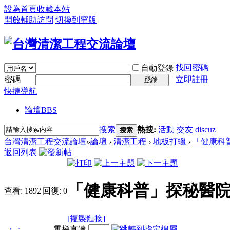
設為首頁
收藏本站
開啟輔助訪問
切換到窄版
找回密碼
自動登錄
密碼
立即註冊
登錄
快捷導航
論壇
BBS
搜索
熱搜:
活動
交友
discuz
搜索
台灣清潔工程交流論壇
»
論壇
›
清潔工程
›
地板打蠟
›
「健康科
返回列表
「健康科普」探秘醫院
查看:
1892
|
回復:
0
[複製鏈接]
電梯直達