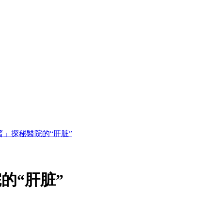
普」探秘醫院的“肝脏”
的“肝脏”