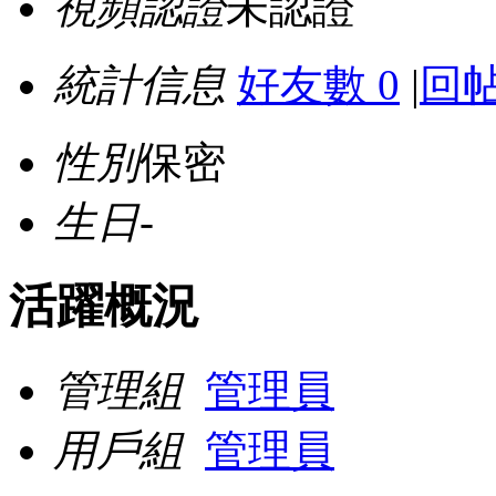
視頻認證
未認證
統計信息
好友數 0
|
回帖
性別
保密
生日
-
活躍概況
管理組
管理員
用戶組
管理員