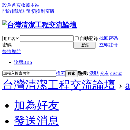
設為首頁
收藏本站
開啟輔助訪問
切換到窄版
找回密碼
自動登錄
密碼
立即註冊
登錄
快捷導航
論壇
BBS
搜索
熱搜:
活動
交友
discuz
搜索
台灣清潔工程交流論壇
›
加為好友
發送消息