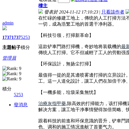
樓主
發表於 2024-11-12 17:10:23
|
只看該作者
在忙碌的修建工地上，傳统的人工打掃方法
admin
一切，成為浩繁工地的首選干净利器。
【科技引领，打掃新革命】
1737
1737
5253
這款铲車門路打掃機，奇妙地将装载機的
最
主題
帖子
積分
傳统人工打掃。它不但减輕了工人的劳動强
管理員
【环保設計，無扬尘打掃】
最值得一提的是其邊喷雾邊打掃的立异設計
工。這一人道化設計，讓工人們在加倍干净
積分
【一機多能，垃圾采集無忧】
5253
治療灰指甲藥
,除高效的打掃能力，该打掃
發消息
解决方案，讓工地干净事情變得加倍简略、
跟着科技的前進和环保意識的晋升，铲車門
色、调和的施工情况進献了首要气力。