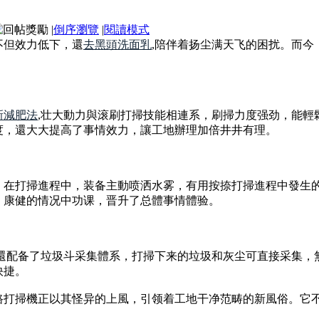
|
倒序瀏覽
|
閱讀模式
不但效力低下，還
去黑頭洗面乳
,陪伴着扬尘满天飞的困扰。而
新減肥法
,壮大動力與滚刷打掃技能相連系，刷掃力度强劲，能輕
度，還大大提高了事情效力，讓工地辦理加倍井井有理。
。在打掃進程中，装备主動喷洒水雾，有用按捺打掃進程中發生
、康健的情况中功课，晋升了总體事情體验。
機還配备了垃圾斗采集體系，打掃下来的垃圾和灰尘可直接采集，
快捷。
路打掃機正以其怪异的上風，引领着工地干净范畴的新風俗。它