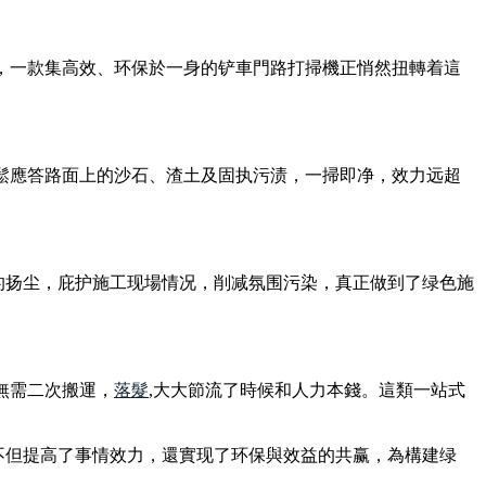
今，一款集高效、环保於一身的铲車門路打掃機正悄然扭轉着這
鬆應答路面上的沙石、渣土及固执污渍，一掃即净，效力远超
的扬尘，庇护施工现場情况，削减氛围污染，真正做到了绿色施
無需二次搬運，
落髮
,大大節流了時候和人力本錢。這類一站式
不但提高了事情效力，還實现了环保與效益的共赢，為構建绿