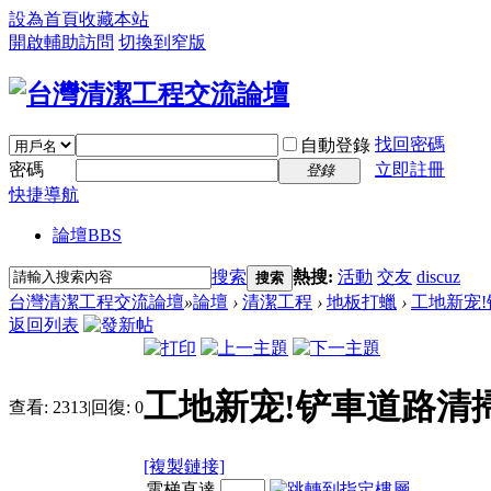
設為首頁
收藏本站
開啟輔助訪問
切換到窄版
找回密碼
自動登錄
密碼
立即註冊
登錄
快捷導航
論壇
BBS
搜索
熱搜:
活動
交友
discuz
搜索
台灣清潔工程交流論壇
»
論壇
›
清潔工程
›
地板打蠟
›
工地新宠!
返回列表
工地新宠!铲車道路清
查看:
2313
|
回復:
0
[複製鏈接]
電梯直達