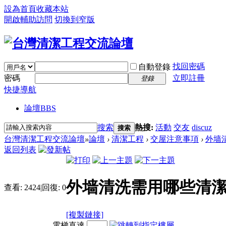
設為首頁
收藏本站
開啟輔助訪問
切換到窄版
找回密碼
自動登錄
密碼
立即註冊
登錄
快捷導航
論壇
BBS
搜索
熱搜:
活動
交友
discuz
搜索
台灣清潔工程交流論壇
»
論壇
›
清潔工程
›
交屋注意事項
›
外墙
返回列表
外墙清洗需用哪些清潔
查看:
2424
|
回復:
0
[複製鏈接]
電梯直達