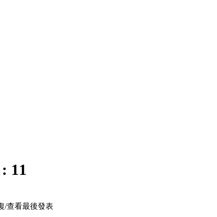
:
11
復/查看
最後發表