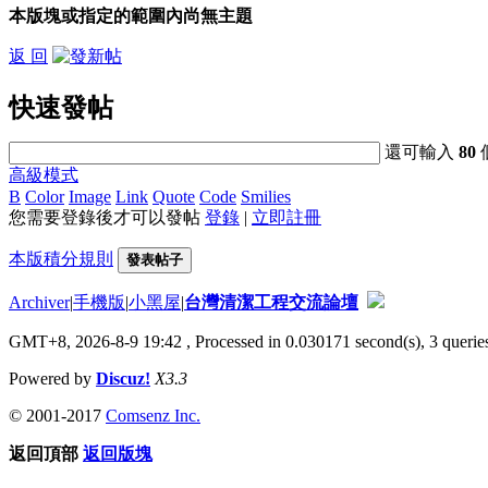
本版塊或指定的範圍內尚無主題
返 回
快速發帖
還可輸入
80
高級模式
B
Color
Image
Link
Quote
Code
Smilies
您需要登錄後才可以發帖
登錄
|
立即註冊
本版積分規則
發表帖子
Archiver
|
手機版
|
小黑屋
|
台灣清潔工程交流論壇
GMT+8, 2026-8-9 19:42
, Processed in 0.030171 second(s), 3 queries
Powered by
Discuz!
X3.3
© 2001-2017
Comsenz Inc.
返回頂部
返回版塊