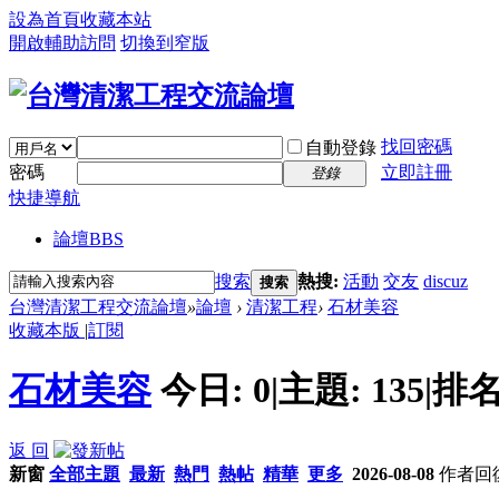
設為首頁
收藏本站
開啟輔助訪問
切換到窄版
找回密碼
自動登錄
密碼
立即註冊
登錄
快捷導航
論壇
BBS
搜索
熱搜:
活動
交友
discuz
搜索
台灣清潔工程交流論壇
»
論壇
›
清潔工程
›
石材美容
收藏本版
|
訂閱
石材美容
今日:
0
|
主題:
135
|
排名
返 回
新窗
全部主題
最新
熱門
熱帖
精華
更多
2026-08-08
作者
回